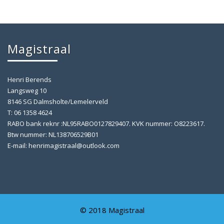
Magistraal
Henri Berends
Langsweg 10
8146 SG Dalmsholte/Lemelerveld
T: 06 1358 4624
RABO bank reknr :NL95RABO0127829407. KVK nummer: O8223617.
Btw nummer: NL138706529B01
E-mail: henrimagistraal@outlook.com
© 2018 Magistraal