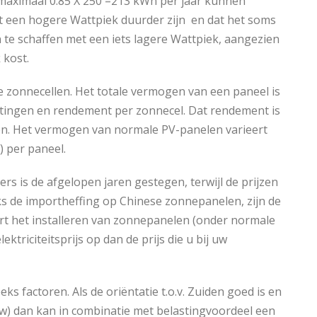
maximaal 0.85 X 250 =213 kWh per jaar kunnen
 een hogere Wattpiek duurder zijn en dat het soms
te schaffen met een iets lagere Wattpiek, aangezien
 kost.
e zonnecellen. Het totale vermogen van een paneel is
metingen en rendement per zonnecel. Dat rendement is
n. Het vermogen van normale PV-panelen varieert
 per paneel.
s is de afgelopen jaren gestegen, terwijl de prijzen
s de importheffing op Chinese zonnepanelen, zijn de
ert het installeren van zonnepanelen (onder normale
ektriciteitsprijs op dan de prijs die u bij uw
eks factoren. Als de oriëntatie t.o.v. Zuiden goed is en
uw) dan kan in combinatie met belastingvoordeel een