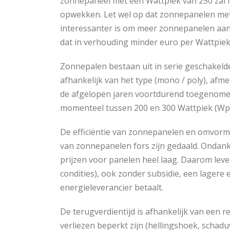
zonnepaneel met een Wattpiek van 250 zal 
opwekken. Let wel op dat zonnepanelen met
interessanter is om meer zonnepanelen aan 
dat in verhouding minder euro per Wattpiek
Zonnepalen bestaan uit in serie geschakeld
afhankelijk van het type (mono / poly), af
de afgelopen jaren voortdurend toegenome
momenteel tussen 200 en 300 Wattpiek (Wp)
De efficiëntie van zonnepanelen en omvormer
van zonnepanelen fors zijn gedaald. Ondank
prijzen voor panelen heel laag. Daarom lev
condities), ook zonder subsidie, een lagere el
energieleverancier betaalt.
De terugverdientijd is afhankelijk van een re
verliezen beperkt zijn (hellingshoek, schad