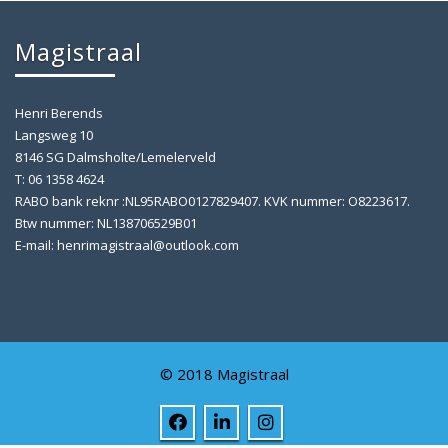
Magistraal
Henri Berends
Langsweg 10
8146 SG Dalmsholte/Lemelerveld
T: 06 1358 4624
RABO bank reknr :NL95RABO0127829407. KVK nummer: O8223617.
Btw nummer: NL138706529B01
E-mail: henrimagistraal@outlook.com
© 2018 Magistraal